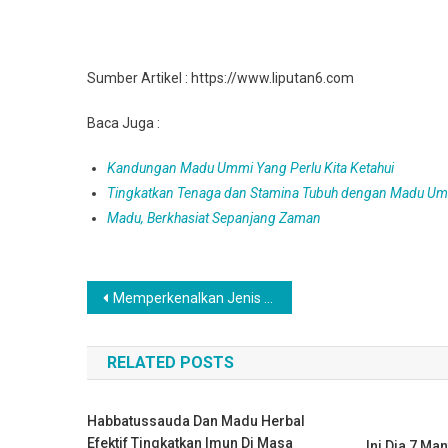
Sumber Artikel : https://www.liputan6.com
Baca Juga :
Kandungan Madu Ummi Yang Perlu Kita Ketahui
Tingkatkan Tenaga dan Stamina Tubuh dengan Madu U
Madu, Berkhasiat Sepanjang Zaman
Navigasi
Memperkenalkan Jenis Madu Apis Cerana, Apis Melifera , Apis Dorasta Dan Trigona
pos
RELATED POSTS
Habbatussauda Dan Madu Herbal
Efektif Tingkatkan Imun Di Masa
Ini Dia 7 Ma