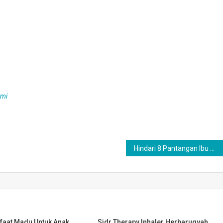
mmi
Hindari 8 Pantangan Ibu Menyusui Ini Agar Bayi Anda Tetap Sehat
nfaat Madu Untuk Anak
Sidr Therapy Inhaler Herbaruqyah