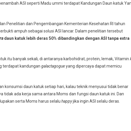
penambah ASI seperti Madu ummi terdapat Kandungan Daun katuk Ya
 Badan Penelitian dan Pengembangan Kementerian Kesehatan RI tahun
ukti ampuh sebagai solusi ASI lancar. Dalam penelitian tersebut
ra
daun katuk lebih deras 50% dibandingkan dengan ASI tanpa extra
itu banyak sekali, di antaranya karbohidrat, protein, lemak, Vitamin 
ing terdapat kandungan
galactagogue
yang dipercaya dapat memicu
n konsumsi daun katuk setiap hari, kalau teknik menyusui tidak benar
a tidak ada kerja sama antara Moms dan fungsi daun katuk ini. Dan
 dilupakan serta Moms harus selalu
happy
jika ingin ASI selalu deras.