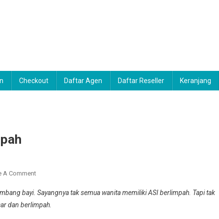
n
Checkout
Daftar Agen
Daftar Reseller
Keranjang
mpah
On
e A Comment
Beberapa
bang bayi. Sayangnya tak semua wanita memiliki ASI berlimpah. Tapi tak
Tips
car dan berlimpah.
Agar
ASI