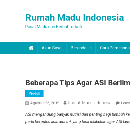
Skip
to
Rumah Madu Indonesia
content
Pusat Madu dan Herbal Terbaik
Akun Saya
Beranda
Cara Pemesana
Beberapa Tips Agar ASI Berli
Produk
Rumah Madu Indonesia
Agustus 26, 2019
Leav
ASI mengandung banyak nutrisi dan penting bagi tumbuh kem
perlu berputus asa, ada trik yang bisa dilakukan agar ASI lan