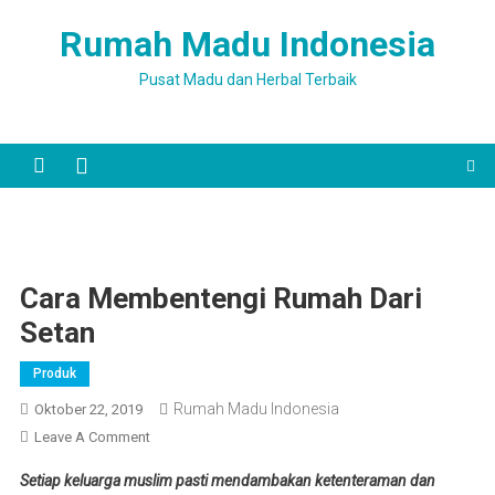
Skip
Rumah Madu Indonesia
to
content
Pusat Madu dan Herbal Terbaik
Cara Membentengi Rumah Dari
Setan
Produk
Rumah Madu Indonesia
Oktober 22, 2019
On
Leave A Comment
Cara
Setiap keluarga muslim pasti mendambakan ketenteraman dan
Membentengi