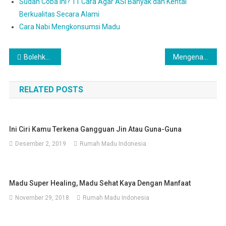
Sudah Coba Ini? 11 Cara Agar ASI Banyak dan Kental
Berkualitas Secara Alami
Cara Nabi Mengkonsumsi Madu
Navigasi
Bolehkah Mencampur ASI dengan Susu Formula?
Mengenal Madu Kaliandra
pos
RELATED POSTS
Ini Ciri Kamu Terkena Gangguan Jin Atau Guna-Guna
Desember 2, 2019
Rumah Madu Indonesia
Madu Super Healing, Madu Sehat Kaya Dengan Manfaat
November 29, 2018
Rumah Madu Indonesia