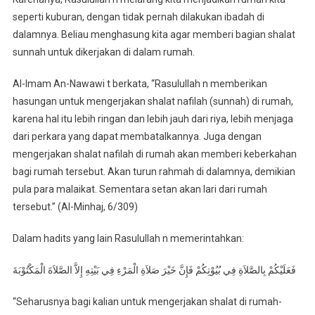
seperti kuburan, dengan tidak pernah dilakukan ibadah di
dalamnya. Beliau menghasung kita agar memberi bagian shalat
sunnah untuk dikerjakan di dalam rumah.
Al-Imam An-Nawawi t berkata, “Rasulullah n memberikan
hasungan untuk mengerjakan shalat nafilah (sunnah) di rumah,
karena hal itu lebih ringan dan lebih jauh dari riya, lebih menjaga
dari perkara yang dapat membatalkannya. Juga dengan
mengerjakan shalat nafilah di rumah akan memberi keberkahan
bagi rumah tersebut. Akan turun rahmah di dalamnya, demikian
pula para malaikat. Sementara setan akan lari dari rumah
tersebut.” (Al-Minhaj, 6/309)
Dalam hadits yang lain Rasulullah n memerintahkan:
فَعَلَيْكُمْ بِالصَّلاَةِ فِي بُيُوْتِكُمْ فَإِنَّ خَيْرَ صَلاَةِ الْمَرْءِ فِي بَيْتِهِ إِلاَّ الصَّلاَةَ الْمَكْتُوْبَةَ
“Seharusnya bagi kalian untuk mengerjakan shalat di rumah-