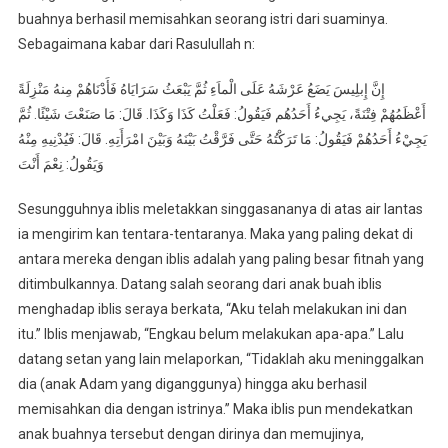
buahnya berhasil memisahkan seorang istri dari suaminya.
Sebagaimana kabar dari Rasulullah n:
إِنَّ إِبلِيسَ يَضَعُ عَرْشَهُ عَلَى الْماَءِ ثُمَّ يَبْعَثُ سَرَايَاهُ فَأَدْنَاهُمْ مِنهُ مَنْزِلَةً
أَعْظَمُهُمْ فِتْنَةً، يَجِيءُ أَحَدُهُم فَيَقُولُ: فَعَلْتُ كَذَا وَكَذَا. قَالَ: مَا صَنَعْتَ شَيْئًا. ثُمَّ
يَجِيْءُ أَحَدُهُمْ فَيَقُولُ: مَا تَرَكْتُهُ حَتَّى فَرَّقْتُ بَيْنَهُ وَبَيْنَ امْرَأَتِهِ. قَالَ: فَيُدْنِيهِ مِنْهُ
وَيَقُولُ: نِعْمَ أَنْتَ
Sesungguhnya iblis meletakkan singgasananya di atas air lantas
ia mengirim kan tentara-tentaranya. Maka yang paling dekat di
antara mereka dengan iblis adalah yang paling besar fitnah yang
ditimbulkannya. Datang salah seorang dari anak buah iblis
menghadap iblis seraya berkata, “Aku telah melakukan ini dan
itu.” Iblis menjawab, “Engkau belum melakukan apa-apa.” Lalu
datang setan yang lain melaporkan, “Tidaklah aku meninggalkan
dia (anak Adam yang diganggunya) hingga aku berhasil
memisahkan dia dengan istrinya.” Maka iblis pun mendekatkan
anak buahnya tersebut dengan dirinya dan memujinya,