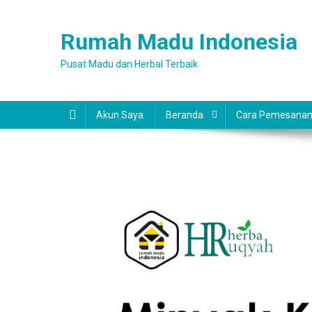
Skip
to
Rumah Madu Indonesia
content
Pusat Madu dan Herbal Terbaik
Akun Saya
Beranda
Cara Pemesana