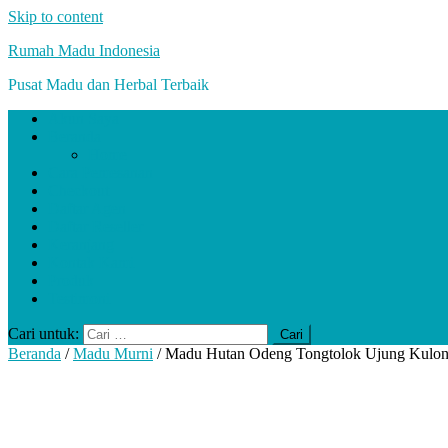
Skip to content
Rumah Madu Indonesia
Pusat Madu dan Herbal Terbaik
Akun Saya
Beranda
Home
Cara Pemesanan
Checkout
Daftar Agen
Daftar Reseller
Keranjang
Kontak Kami
Produk
Testimoni
Cari untuk:
Beranda
/
Madu Murni
/ Madu Hutan Odeng Tongtolok Ujung Kulo