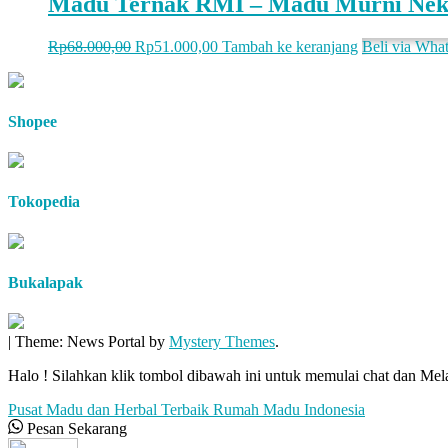
Madu Ternak RMI – Madu Murni Nekta
Rp
68.000,00
Rp
51.000,00
Tambah ke keranjang
Beli via Wha
Shopee
Tokopedia
Bukalapak
|
Theme: News Portal by
Mystery Themes
.
Halo ! Silahkan klik tombol dibawah ini untuk memulai chat dan M
Pusat Madu dan Herbal Terbaik
Rumah Madu Indonesia
Pesan Sekarang