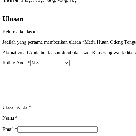
Ukuran
350g, 375g, 500g, 900g, 1kg
Ulasan
Belum ada ulasan.
Jadilah yang pertama memberikan ulasan “Madu Hutan Odeng Tong
Alamat email Anda tidak akan dipublikasikan.
Ruas yang wajib ditan
Rating Anda
*
Ulasan Anda
*
Nama
*
Email
*