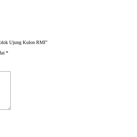
tolok Ujung Kulon RMI”
dai
*