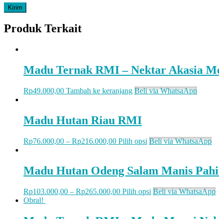
Produk Terkait
Madu Ternak RMI – Nektar Akasia Mel
Rp
49.000,00
Tambah ke keranjang
Beli via WhatsaApp
Madu Hutan Riau RMI
Rp
76.000,00
–
Rp
216.000,00
Pilih opsi
Beli via WhatsaApp
Madu Hutan Odeng Salam Manis Pahi
Rp
103.000,00
–
Rp
265.000,00
Pilih opsi
Beli via WhatsaApp
Obral!