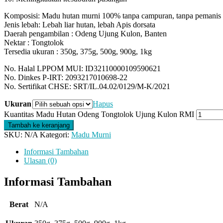
Komposisi: Madu hutan murni 100% tanpa campuran, tanpa pemanis ta
Jenis lebah: Lebah liar hutan, lebah Apis dorsata
Daerah pengambilan : Odeng Ujung Kulon, Banten
Nektar : Tongtolok
Tersedia ukuran : 350g, 375g, 500g, 900g, 1kg
No. Halal LPPOM MUI: ID32110000109590621
No. Dinkes P-IRT: 2093217010698-22
No. Sertifikat CHSE: SRT/IL.04.02/0129/M-K/2021
Ukuran
Hapus
Kuantitas Madu Hutan Odeng Tongtolok Ujung Kulon RMI
Tambah ke keranjang
SKU:
N/A
Kategori:
Madu Murni
Informasi Tambahan
Ulasan (0)
Informasi Tambahan
Berat
N/A