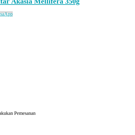
r Akasia Mellifera 350g
tsaApp
elakukan Pemesanan