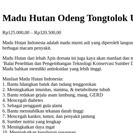
Madu Hutan Odeng Tongtolok 
Rp
125.000,00
–
Rp
320.500,00
Madu Hutan Indonesia adalah madu murni asli yang diperoleh langsun
berbagai macam penyakit.
Madu Hutan dari lebah Apis dorsata ini juga kaya akan manfaat dan m
‘Balai Penelitian dan Pengembangan Teknologi Konservasi Sumber Da
Madu bahkan memiliki antioksidan yang lebih tinggi.
Manfaat Madu Hutan Indonesia:
1. Bantu hilangkan batuk dan radang tenggorokan
2. Meningkatkan imunitas, stamina, & metabolisme tubuh
3. Bantu redakan gejala asam lambung, maag, GERD
4. Mencegah diabetes
5. Sebagai pengganti gula alami
6. Bantu menstabilkan tekanan darah tinggi
7. Mencegah kanker, tumor, dan penyakit jantung
8. Sumber nutrisi yang lengkap
9. Meningkatkan daya ingat
10. Meningkatkan kesuburan pasangan