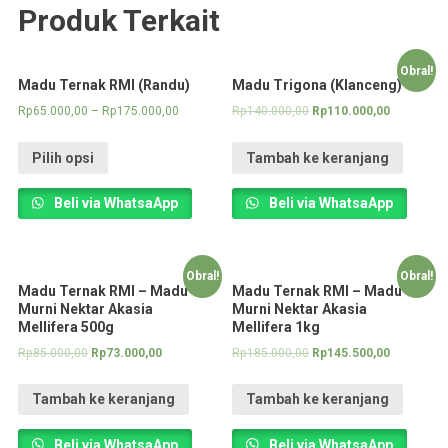
Produk Terkait
Obral!
Madu Ternak RMI (Randu)
Madu Trigona (Klanceng)
Rp
65.000,00
–
Rp
175.000,00
Rp
140.000,00
Rp
110.000,00
Pilih opsi
Tambah ke keranjang
Beli via WhatsaApp
Beli via WhatsaApp
Obral!
Obral!
Madu Ternak RMI – Madu
Madu Ternak RMI – Madu
Murni Nektar Akasia
Murni Nektar Akasia
Mellifera 500g
Mellifera 1kg
Rp
85.000,00
Rp
73.000,00
Rp
185.000,00
Rp
145.500,00
Tambah ke keranjang
Tambah ke keranjang
Beli via WhatsaApp
Beli via WhatsaApp