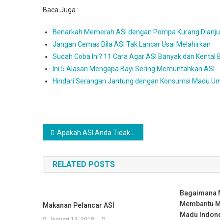
Baca Juga :
Benarkah Memerah ASI dengan Pompa Kurang Dianju
Jangan Cemas Bila ASI Tak Lancar Usai Melahirkan
Sudah Coba Ini? 11 Cara Agar ASI Banyak dan Kental 
Ini 5 Alasan Mengapa Bayi Sering Memuntahkan ASI
Hindari Serangan Jantung dengan Konsumsi Madu U
Navigasi
Apakah ASI Anda Tidak Lancar ? Inilah Solusinya
pos
RELATED POSTS
Bagaimana M
Membantu M
Makanan Pelancar ASI
Madu Indon
Januari 13, 2018