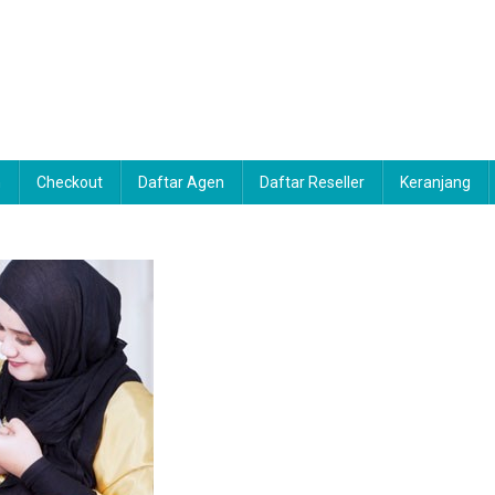
n
Checkout
Daftar Agen
Daftar Reseller
Keranjang