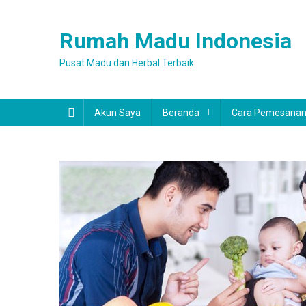
Skip
to
Rumah Madu Indonesia
content
Pusat Madu dan Herbal Terbaik
Akun Saya
Beranda
Cara Pemesana