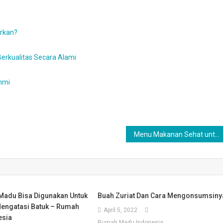
rkan?
Berkualitas Secara Alami
mmi
Menu Makanan Sehat untuk Bayi Usia 4-12 Bulan
adu Bisa Digunakan Untuk
Buah Zuriat Dan Cara Mengonsumsiny
engatasi Batuk – Rumah
April 5, 2022
esia
Rumah Madu Indonesia