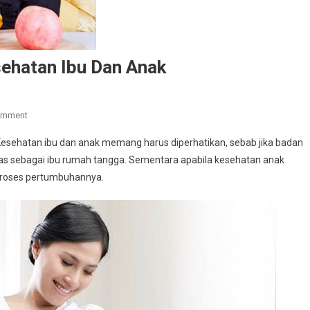
sehatan Ibu Dan Anak
On
omment
Yuk,
esehatan ibu dan anak memang harus diperhatikan, sebab jika badan
Pelajari
itas sebagai ibu rumah tangga. Sementara apabila kesehatan anak
Cara
proses pertumbuhannya.
Menjaga
Kesehatan
Ibu
Dan
Anak